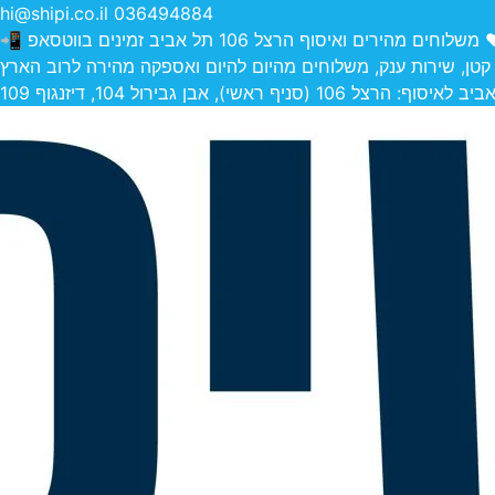
hi@shipi.co.il
036494884
הירים ואיסוף הרצל 106 תל אביב זמינים בווטסאפ 📲
 קטן, שירות ענק, משלוחים מהיום להיום ואספקה מהירה לרוב הארץ
 (סניף ראשי), אבן גבירול 104, דיזנגוף 109