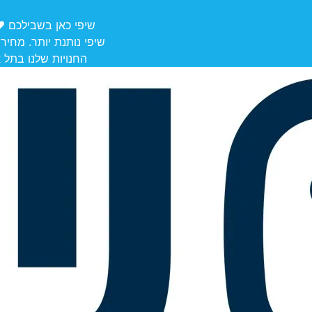
שיפי כאן בשבילכם ❤️ משלוחים מ
שיפי נותנת יותר. מחיר
החנויות שלנו בתל אביב לאיסוף: הרצל 106