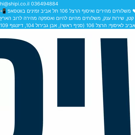
hi@shipi.co.il
036494884
הירים ואיסוף הרצל 106 תל אביב זמינים בווטסאפ 📲
 קטן, שירות ענק, משלוחים מהיום להיום ואספקה מהירה לרוב הארץ
 (סניף ראשי), אבן גבירול 104, דיזנגוף 109