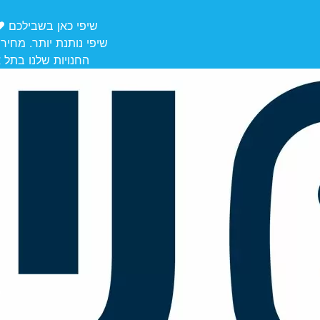
שיפי כאן בשבילכם ❤️ משלוחים מ
שיפי נותנת יותר. מחיר
החנויות שלנו בתל אביב לאיסוף: הרצל 106