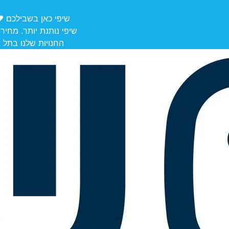
שיפי כאן בשבילכם ❤️ משלוחים מ
שיפי נותנת יותר. מחיר
החנויות שלנו בתל אביב לאיסוף: הרצל 106