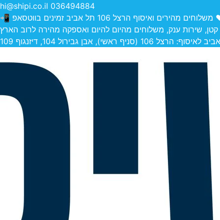
hi@shipi.co.il
036494884
הירים ואיסוף הרצל 106 תל אביב זמינים בווטסאפ 📲
 קטן, שירות ענק, משלוחים מהיום להיום ואספקה מהירה לרוב הארץ
 (סניף ראשי), אבן גבירול 104, דיזנגוף 109