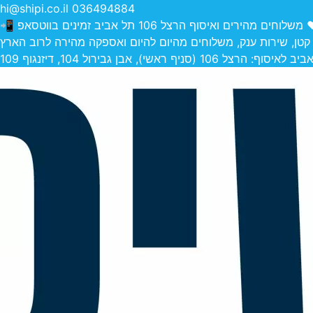
hi@shipi.co.il
036494884
הירים ואיסוף הרצל 106 תל אביב זמינים בווטסאפ 📲
 קטן, שירות ענק, משלוחים מהיום להיום ואספקה מהירה לרוב הארץ
 (סניף ראשי), אבן גבירול 104, דיזנגוף 109