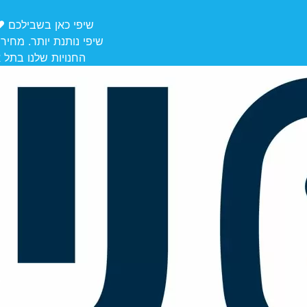
שיפי כאן בשבילכם ❤️ משלוחים מ
שיפי נותנת יותר. מחיר
החנויות שלנו בתל אביב לאיסוף: הרצל 106