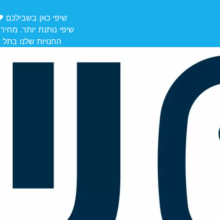
שיפי כאן בשבילכם ❤️ משלוחים מ
שיפי נותנת יותר. מחיר
החנויות שלנו בתל אביב לאיסוף: הרצל 106