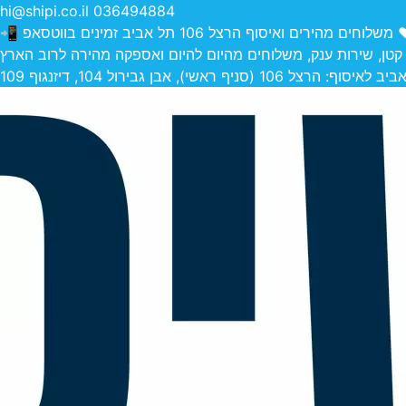
hi@shipi.co.il
036494884
הירים ואיסוף הרצל 106 תל אביב זמינים בווטסאפ 📲
 קטן, שירות ענק, משלוחים מהיום להיום ואספקה מהירה לרוב הארץ
 (סניף ראשי), אבן גבירול 104, דיזנגוף 109