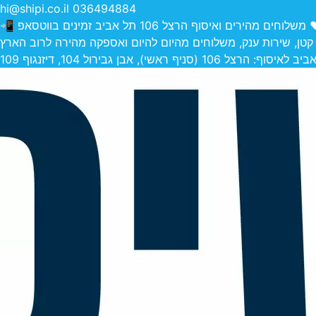
hi@shipi.co.il
036494884
הירים ואיסוף הרצל 106 תל אביב זמינים בווטסאפ 📲
 קטן, שירות ענק, משלוחים מהיום להיום ואספקה מהירה לרוב הארץ
 (סניף ראשי), אבן גבירול 104, דיזנגוף 109