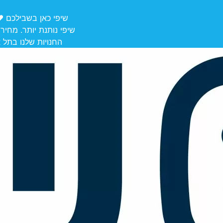
שיפי כאן בשבילכם ❤️ משלוחים מ
שיפי נותנת יותר. מחיר
החנויות שלנו בתל אביב לאיסוף: הרצל 106