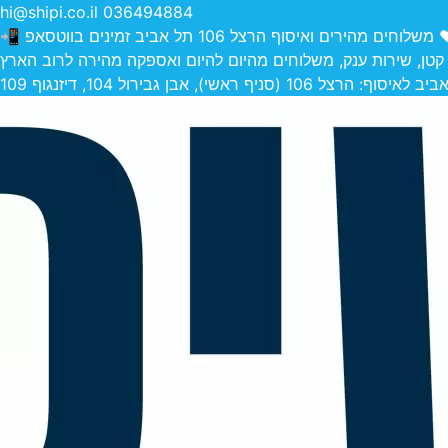
hi@shipi.co.il
036494884
הירים ואיסוף הרצל 106 תל אביב זמינים בווטסאפ 📲
 קטן, שירות ענק, משלוחים מהיום להיום ואספקה מהירה לרוב הארץ
 (סניף ראשי), אבן גבירול 104, דיזנגוף 109