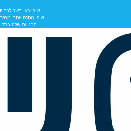
שיפי כאן בשבילכם ❤️ משלוחים מ
שיפי נותנת יותר. מחיר
החנויות שלנו בתל אביב לאיסוף: הרצל 106