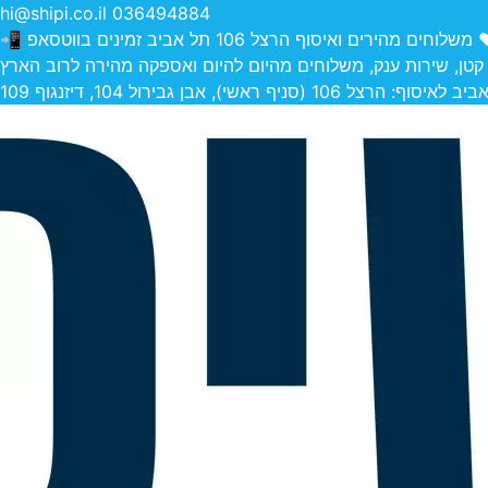
hi@shipi.co.il
036494884
הירים ואיסוף הרצל 106 תל אביב זמינים בווטסאפ 📲
 קטן, שירות ענק, משלוחים מהיום להיום ואספקה מהירה לרוב הארץ
 (סניף ראשי), אבן גבירול 104, דיזנגוף 109