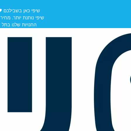
שיפי כאן בשבילכם ❤️ משלוחים מ
שיפי נותנת יותר. מחיר
החנויות שלנו בתל אביב לאיסוף: הרצל 106