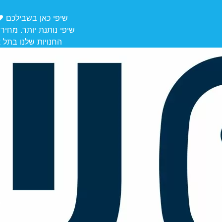
שיפי כאן בשבילכם ❤️ משלוחים מ
שיפי נותנת יותר. מחיר
החנויות שלנו בתל אביב לאיסוף: הרצל 106