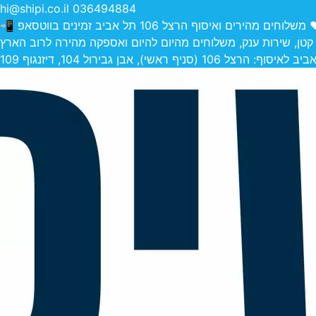
hi@shipi.co.il
036494884
הירים ואיסוף הרצל 106 תל אביב זמינים בווטסאפ 📲
 קטן, שירות ענק, משלוחים מהיום להיום ואספקה מהירה לרוב הארץ
 (סניף ראשי), אבן גבירול 104, דיזנגוף 109