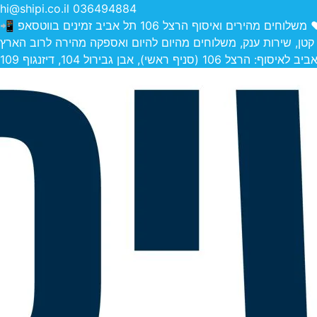
hi@shipi.co.il
036494884
הירים ואיסוף הרצל 106 תל אביב זמינים בווטסאפ 📲
 קטן, שירות ענק, משלוחים מהיום להיום ואספקה מהירה לרוב הארץ
 (סניף ראשי), אבן גבירול 104, דיזנגוף 109