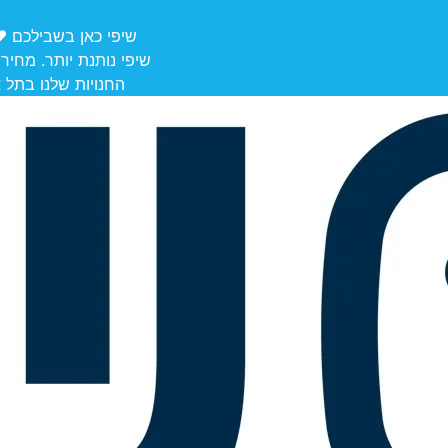
שיפי כאן בשבילכם ❤️ משלוחים מ
שיפי נותנת יותר. מחיר
החנויות שלנו בתל אביב לאיסוף: הרצל 106