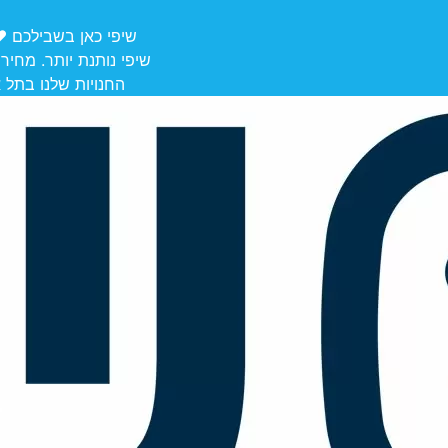
שיפי כאן בשבילכם ❤️ משלוחים מ
שיפי נותנת יותר. מחיר
החנויות שלנו בתל אביב לאיסוף: הרצל 106