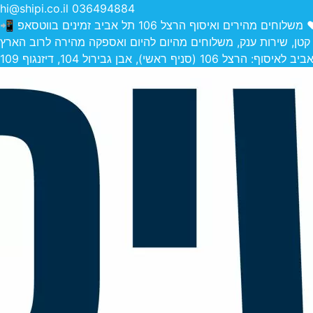
hi@shipi.co.il
036494884
הירים ואיסוף הרצל 106 תל אביב זמינים בווטסאפ 📲
 קטן, שירות ענק, משלוחים מהיום להיום ואספקה מהירה לרוב הארץ
 (סניף ראשי), אבן גבירול 104, דיזנגוף 109