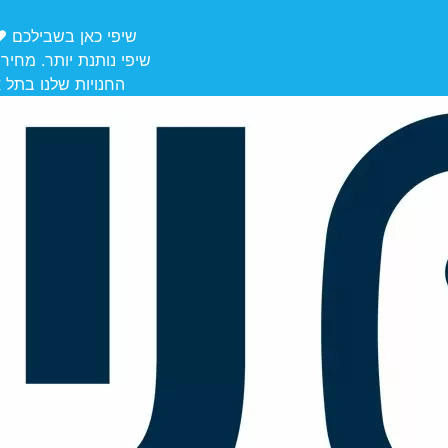
שיפי כאן בשבילכם ❤️ משלוחים מ
שיפי נותנת יותר. מחיר
החנויות שלנו בתל אביב לאיסוף: הרצל 106