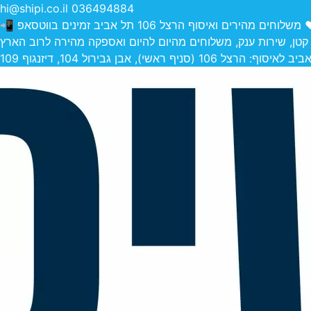
hi@shipi.co.il
036494884
הירים ואיסוף הרצל 106 תל אביב זמינים בווטסאפ 📲
 קטן, שירות ענק, משלוחים מהיום להיום ואספקה מהירה לרוב הארץ
 (סניף ראשי), אבן גבירול 104, דיזנגוף 109