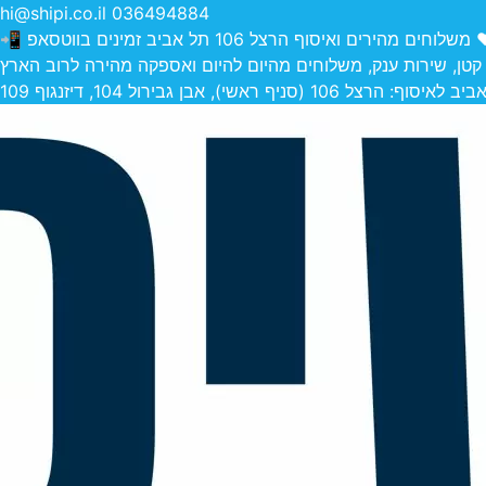
hi@shipi.co.il
036494884
הירים ואיסוף הרצל 106 תל אביב זמינים בווטסאפ 📲
 קטן, שירות ענק, משלוחים מהיום להיום ואספקה מהירה לרוב הארץ
 (סניף ראשי), אבן גבירול 104, דיזנגוף 109