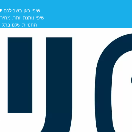
שיפי כאן בשבילכם ❤️ משלוחים מ
שיפי נותנת יותר. מחיר
החנויות שלנו בתל אביב לאיסוף: הרצל 106