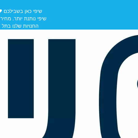
שיפי כאן בשבילכם ❤️ משלוחים מ
שיפי נותנת יותר. מחיר
החנויות שלנו בתל אביב לאיסוף: הרצל 106