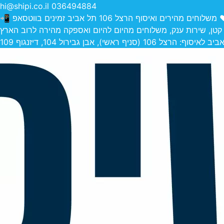
hi@shipi.co.il
036494884
הירים ואיסוף הרצל 106 תל אביב זמינים בווטסאפ 📲
 קטן, שירות ענק, משלוחים מהיום להיום ואספקה מהירה לרוב הארץ
 (סניף ראשי), אבן גבירול 104, דיזנגוף 109