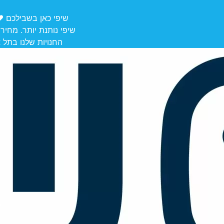
שיפי כאן בשבילכם ❤️ משלוחים מ
שיפי נותנת יותר. מחיר
החנויות שלנו בתל אביב לאיסוף: הרצל 106