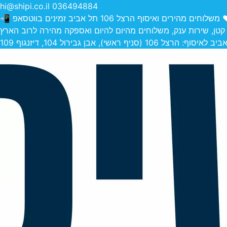
hi@shipi.co.il
036494884
הירים ואיסוף הרצל 106 תל אביב זמינים בווטסאפ 📲
 קטן, שירות ענק, משלוחים מהיום להיום ואספקה מהירה לרוב הארץ
 (סניף ראשי), אבן גבירול 104, דיזנגוף 109