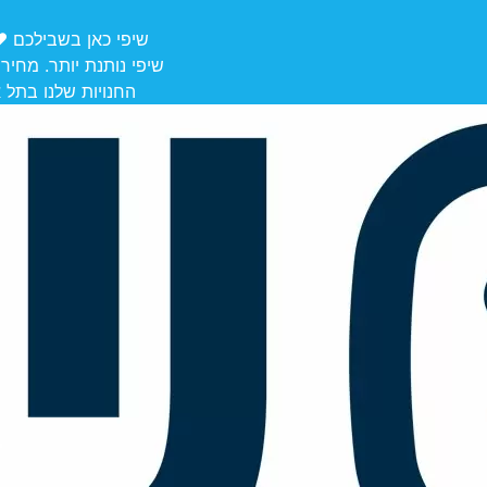
שיפי כאן בשבילכם ❤️ משלוחים מ
שיפי נותנת יותר. מחיר
החנויות שלנו בתל אביב לאיסוף: הרצל 106