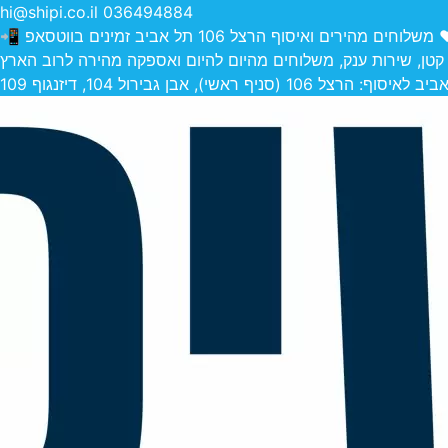
hi@shipi.co.il
036494884
הירים ואיסוף הרצל 106 תל אביב זמינים בווטסאפ 📲
 קטן, שירות ענק, משלוחים מהיום להיום ואספקה מהירה לרוב הארץ
 (סניף ראשי), אבן גבירול 104, דיזנגוף 109