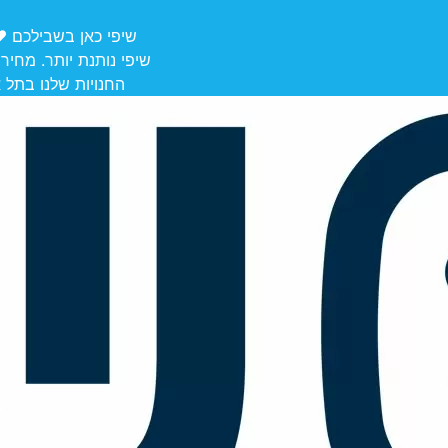
שיפי כאן בשבילכם ❤️ משלוחים מ
שיפי נותנת יותר. מחיר
החנויות שלנו בתל אביב לאיסוף: הרצל 106