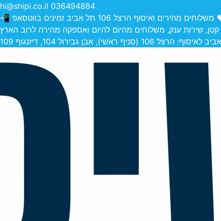
hi@shipi.co.il
036494884
הירים ואיסוף הרצל 106 תל אביב זמינים בווטסאפ 📲
 קטן, שירות ענק, משלוחים מהיום להיום ואספקה מהירה לרוב הארץ
 (סניף ראשי), אבן גבירול 104, דיזנגוף 109