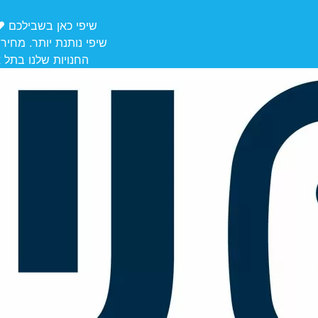
שיפי כאן בשבילכם ❤️ משלוחים מ
שיפי נותנת יותר. מחיר
החנויות שלנו בתל אביב לאיסוף: הרצל 106