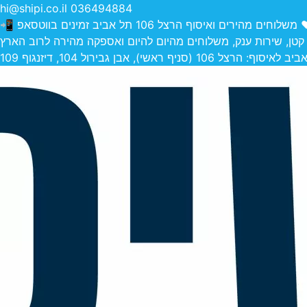
hi@shipi.co.il
036494884
הירים ואיסוף הרצל 106 תל אביב זמינים בווטסאפ 📲
 קטן, שירות ענק, משלוחים מהיום להיום ואספקה מהירה לרוב הארץ
 (סניף ראשי), אבן גבירול 104, דיזנגוף 109