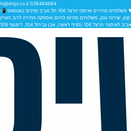
hi@shipi.co.il
036494884
הירים ואיסוף הרצל 106 תל אביב זמינים בווטסאפ 📲
 קטן, שירות ענק, משלוחים מהיום להיום ואספקה מהירה לרוב הארץ
 (סניף ראשי), אבן גבירול 104, דיזנגוף 109