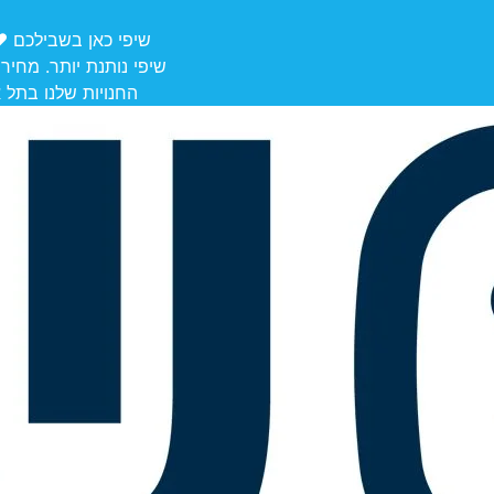
שיפי כאן בשבילכם ❤️ משלוחים מ
שיפי נותנת יותר. מחיר
החנויות שלנו בתל אביב לאיסוף: הרצל 106