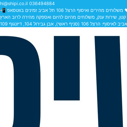
hi@shipi.co.il
036494884
הירים ואיסוף הרצל 106 תל אביב זמינים בווטסאפ 📲
 קטן, שירות ענק, משלוחים מהיום להיום ואספקה מהירה לרוב הארץ
 (סניף ראשי), אבן גבירול 104, דיזנגוף 109