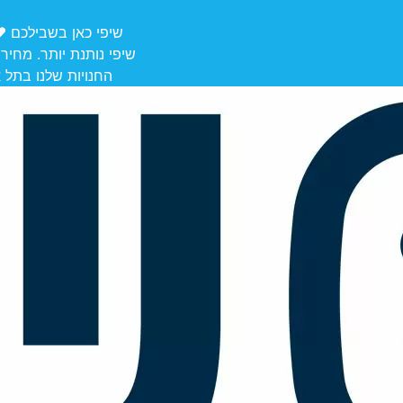
שיפי כאן בשבילכם ❤️ משלוחים מ
שיפי נותנת יותר. מחיר
החנויות שלנו בתל אביב לאיסוף: הרצל 106