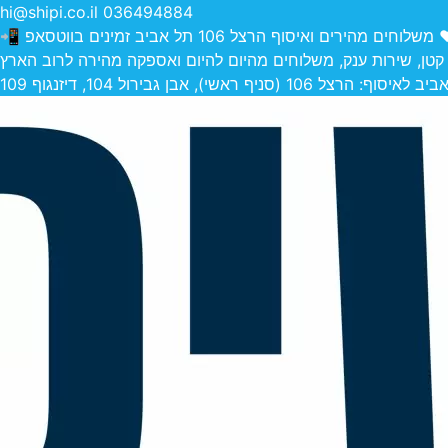
hi@shipi.co.il
036494884
הירים ואיסוף הרצל 106 תל אביב זמינים בווטסאפ 📲
 קטן, שירות ענק, משלוחים מהיום להיום ואספקה מהירה לרוב הארץ
 (סניף ראשי), אבן גבירול 104, דיזנגוף 109