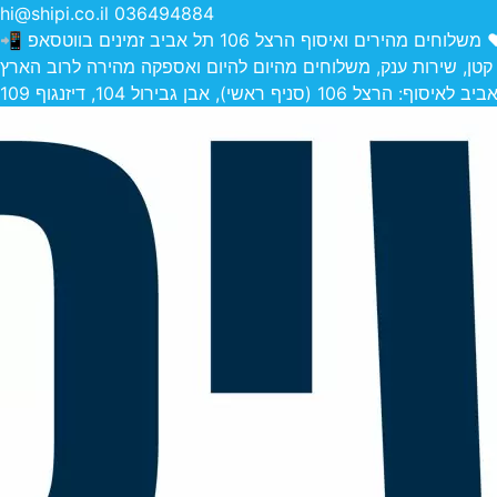
hi@shipi.co.il
036494884
הירים ואיסוף הרצל 106 תל אביב זמינים בווטסאפ 📲
 קטן, שירות ענק, משלוחים מהיום להיום ואספקה מהירה לרוב הארץ
 (סניף ראשי), אבן גבירול 104, דיזנגוף 109