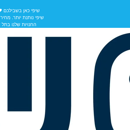
שיפי כאן בשבילכם ❤️ משלוחים מ
שיפי נותנת יותר. מחיר
החנויות שלנו בתל אביב לאיסוף: הרצל 106