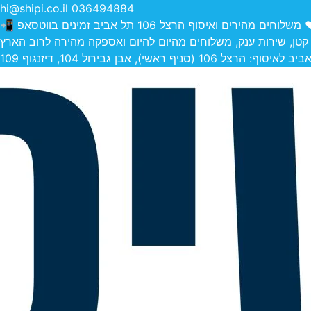
hi@shipi.co.il
036494884
הירים ואיסוף הרצל 106 תל אביב זמינים בווטסאפ 📲
 קטן, שירות ענק, משלוחים מהיום להיום ואספקה מהירה לרוב הארץ
 (סניף ראשי), אבן גבירול 104, דיזנגוף 109