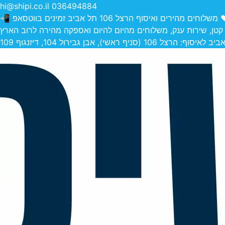
hi@shipi.co.il
036494884
הירים ואיסוף הרצל 106 תל אביב זמינים בווטסאפ 📲
 קטן, שירות ענק, משלוחים מהיום להיום ואספקה מהירה לרוב הארץ
 (סניף ראשי), אבן גבירול 104, דיזנגוף 109